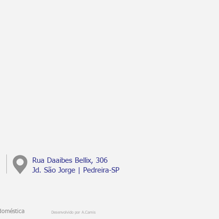
Rua Daaibes Bellix, 306
Jd. São Jorge | Pedreira-SP
doméstica
Desenvolvido por A.Camis